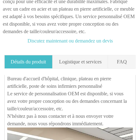
conçu pour une efficacité et une durabilité maximales. Fabriqué
avec un cadre en acier et un plateau en pierre artificielle, ce meuble
est adapté à vos besoins spécifiques. Un service personnalisé OEM
est disponible, si vous avez votre propre conception ou des
demandes de taille/couleur/accessoire, etc.
Discutez maintenant ou demandez un devis
Détails du produit
Logistique et services
FAQ
Bureau d'accueil d'hôpital, clinique, plateau en pierre
Q1. Puis-je demander un échantillon avant de
artificielle, poste de soins infirmiers personnalisé
passer une commande ?
Le service de personnalisation OEM est disponible, si vous
Oui, nous acceptons les commandes d'échantillons pour tester et
avez votre propre conception ou des demandes concernant la
vérifier la qualité. Des échantillons mixtes sont acceptables.
taille/couleur/accessoire, etc.
N'hésitez pas à nous contacter et à nous envoyer votre
Cependant, pour économiser les frais de port, nous fournissons
demande, nous vous répondrons immédiatement.
également des photos détaillées et d'autres documents dont vous avez
SERVICE À 360 DEGRÉS :
besoin pour apaiser votre préoccupation comme solution alternative.