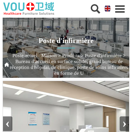


Poste d'infirmière
Poste actuel :
Maison
>
Produits
>
Poste d'infirmière
>
Bureau d'accueil en surface solide, grand bureau de

réception d'hôpital, de clinique, poste de soins infirmiers
en forme de U
‹
›