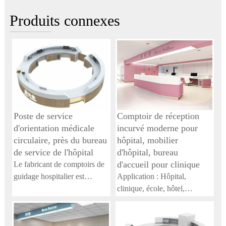
Produits connexes
Poste de service
Comptoir de réception
d'orientation médicale
incurvé moderne pour
circulaire, près du bureau
hôpital, mobilier
de service de l'hôpital
d'hôpital, bureau
d'accueil pour clinique
Le fabricant de comptoirs de
guidage hospitalier est
Application : Hôpital,
responsable de la conception,
clinique, école, hôtel,
de la production et de
appartement, immeuble de
l'installation de comptoirs de
bureaux, centre commercial,
guidage personnalisés
installations de loisirs, sites