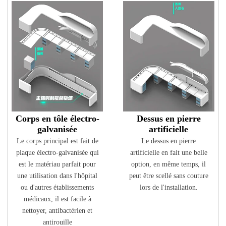
Q9 : Pouvez-vous donner une garantie sur vos
produits ?
Oui, nous offrons une garantie de satisfaction à 100 % sur tous les
articles. Nous pouvons donner la garantie 5 ans.
Q10 : Pouvez-vous faire de la personnalisation ?
Nous disposons d’un outil de développement puissant pour
cartographier les capacités personnalisées.
Corps en tôle électro-
Dessus en pierre
galvanisée
artificielle
Le corps principal est fait de
Le dessus en pierre
plaque électro-galvanisée qui
artificielle en fait une belle
est le matériau parfait pour
option, en même temps, il
une utilisation dans l'hôpital
peut être scellé sans couture
ou d'autres établissements
lors de l'installation.
médicaux, il est facile à
nettoyer, antibactérien et
antirouille