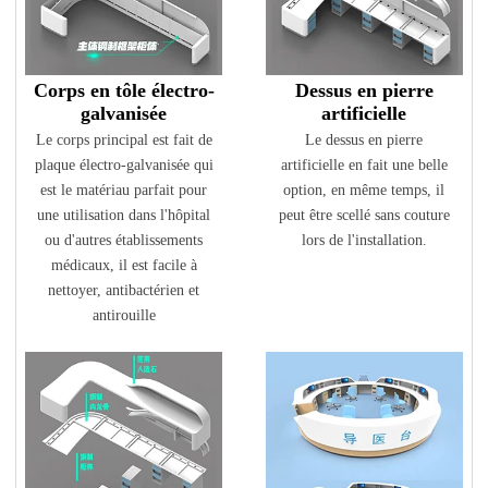
Oui, nous offrons une garantie de satisfaction à 100 % sur tous les
articles. Nous pouvons donner la garantie 5 ans.
Q10 : Pouvez-vous faire de la personnalisation ?
Corps en tôle électro-
Dessus en pierre
galvanisée
artificielle
Nous disposons d’un outil de développement puissant pour
Le corps principal est fait de
Le dessus en pierre
cartographier les capacités personnalisées.
plaque électro-galvanisée qui
artificielle en fait une belle
est le matériau parfait pour
option, en même temps, il
une utilisation dans l'hôpital
peut être scellé sans couture
ou d'autres établissements
lors de l'installation.
médicaux, il est facile à
nettoyer, antibactérien et
antirouille