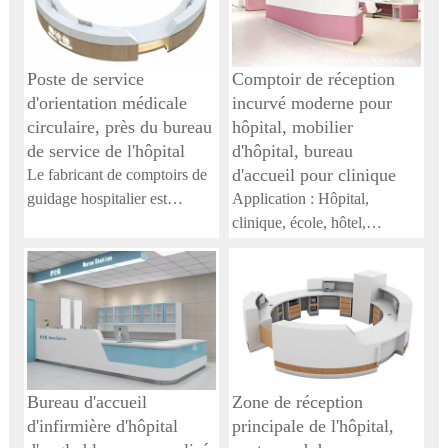
Poste de service
Comptoir de réception
d'orientation médicale
incurvé moderne pour
circulaire, près du bureau
hôpital, mobilier
de service de l'hôpital
d'hôpital, bureau
d'accueil pour clinique
Le fabricant de comptoirs de
guidage hospitalier est
Application : Hôpital,
responsable de la conception,
clinique, école, hôtel,
de la production et de
appartement, immeuble de
l'installation de comptoirs de
bureaux, centre commercial,
guidage personnalisés
installations de loisirs, sites
spécialement adaptés aux
sportifs, supermarché,
environnements hospitaliers.
entrepôt, hall, sous-sol, villa,
Ces comptoirs servent de
salle de sport, bureau à
bureaux d'information ou de
domicile, mobilier d'hôpital,
Bureau d'accueil
Zone de réception
réception où les patients et les
comptoir de réception incurvé
d'infirmière d'hôpital
principale de l'hôpital,
visiteurs peuvent obtenir des
moderne, bureau de réception