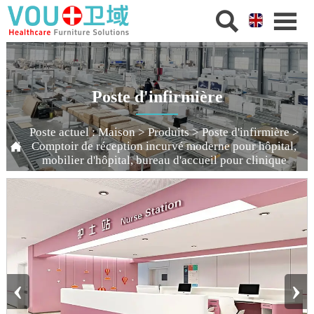


Poste d'infirmière
Poste actuel :
Maison
>
Produits
>
Poste d'infirmière
>

Comptoir de réception incurvé moderne pour hôpital,
mobilier d'hôpital, bureau d'accueil pour clinique
‹
›