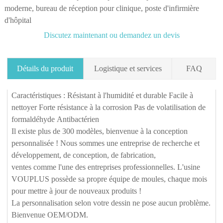
moderne, bureau de réception pour clinique, poste d'infirmière
d'hôpital
Discutez maintenant ou demandez un devis
Détails du produit
Logistique et services
FAQ
Caractéristiques : Résistant à l'humidité et durable Facile à
Q1. Puis-je demander un échantillon avant de
nettoyer Forte résistance à la corrosion Pas de volatilisation de
passer une commande ?
formaldéhyde Antibactérien
Oui, nous acceptons les commandes d'échantillons pour tester et
Il existe plus de 300 modèles, bienvenue à la conception
vérifier la qualité. Des échantillons mixtes sont acceptables.
personnalisée ! Nous sommes une entreprise de recherche et
développement, de conception, de fabrication,
Cependant, pour économiser les frais de port, nous fournissons
ventes comme l'une des entreprises professionnelles. L'usine
également des photos détaillées et d'autres documents dont vous avez
SERVICE À 360 DEGRÉS :
VOUPLUS possède sa propre équipe de moules, chaque mois
besoin pour apaiser votre préoccupation comme solution alternative.
pour mettre à jour de nouveaux produits !
VOUPLUS a constitué une équipe d'ingénieurs professionnels pour
Q2. Puis-je visiter votre usine ?
La personnalisation selon votre dessin ne pose aucun problème.
fournir un service parfait et les solutions de projet les plus parfaites
Bien sûr, nous avons notre usine à Guangzhou, en Chine, à seulement
Bienvenue OEM/ODM.
pour les clients d'ingénierie et les clients des magasins de marque.